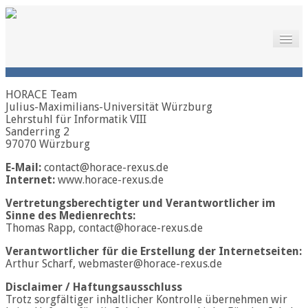
Home
The Project
Launch
The Project
HORACE Team
Motivation
Julius-Maximilians-Universität Würzburg
Lehrstuhl für Informatik VIII
Meet the Team
Sanderring 2
Downloads
97070 Würzburg
Documentation
Sponsors
E-Mail:
contact@horace-rexus.de
Gallery
Internet:
www.horace-rexus.de
News
News
Vertretungsberechtigter und Verantwortlicher im
Press
Sinne des Medienrechts:
Links
Thomas Rapp, contact@horace-rexus.de
About
Contact
Verantwortlicher für die Erstellung der Internetseiten:
Legal Notice
Arthur Scharf, webmaster@horace-rexus.de
Disclaimer / Haftungsausschluss
Trotz sorgfältiger inhaltlicher Kontrolle übernehmen wir